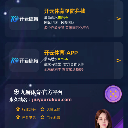
通知公告
每周议程
乐鱼网页版登录入口_
登录入口_乐鱼（中国）工
1.项目名称：
2024
2
.项目编号
：
MN20240
3
.采购内容及要求：
合同包
20
1
投标人的资格要求
4.
4.1
法定条件：符合《