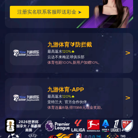
4
.2特定条件：
包：
1
具备履行合同所必需设备
4
.3是否接受联合体形
※
根据上述资格要求
第五章。
5.供应商报名期限：202
5.1如果采购过程中
准。
6.获取采购文件时间
6.1采购文件的提供期限：
采购文件获取方式
6.2
注“乐鱼网页版登录入口_