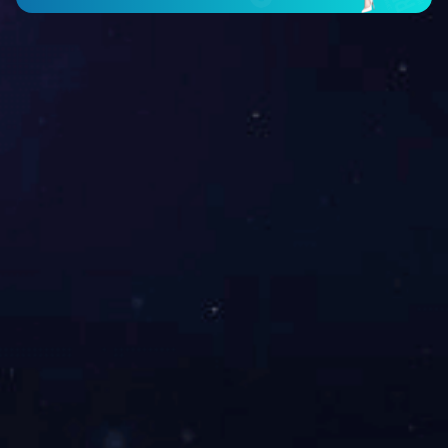
银
因
号：
附件【
闽科投标报名表.doc
附件【
闽科访客系统操作指引
上一条：
2024年乐鱼网页版
下一条：
2025年度、2026