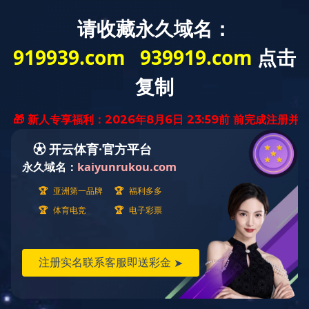
乐鱼网页版登录入口
学校概况
机构设置
_乐鱼（中国）
通知公告
信息公开
信息公开
2024年乐鱼网