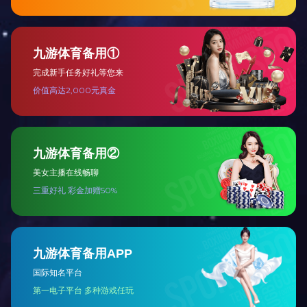
联系方式：
12.
采购人：乐鱼网页版登
地址：福建省南安市康
联系人：洪老师
联系方法：
0595-2655
附
1：账户信息
开
开