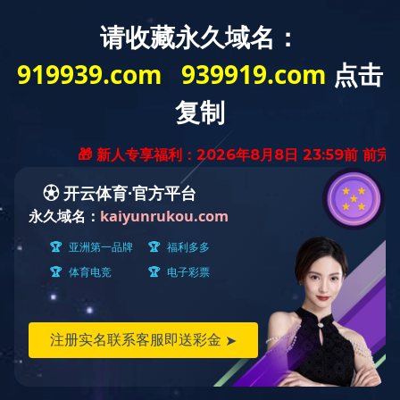
乐鱼网页版登录入口
学校概况
机构设置
_乐鱼（中国）
通知公告
信息公开
信息公开