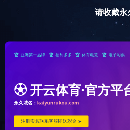
乐鱼网页版登录入口
学校概况
机构
_乐鱼（中国）
校园新闻
思政宣传
由我院和师大数
校园新闻