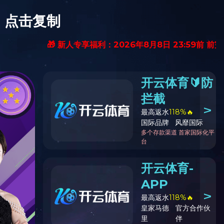
就业
思政宣传
人才引进
置：
乐鱼网页版登录入口_乐鱼（中国）
>
思政宣传
>
校园新闻
2005-08-28