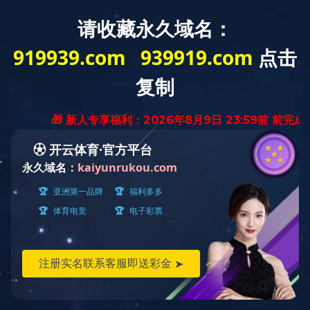
乐鱼网页版登录入口
学校概况
机构设置
_乐鱼（中国）
每周议程
信息公开
信息公开
20