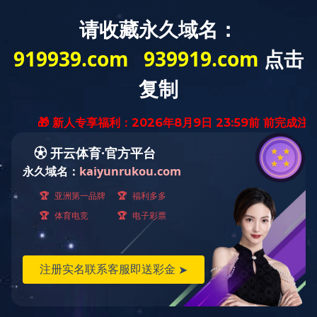
乐鱼网页版登录入口
学校概况
机构设置
_乐鱼（中国）
每周议程
信息公开
信息公开
20