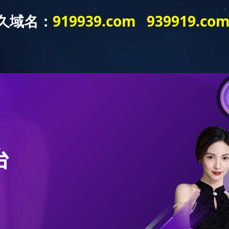
设置
信息公开
教育教学
招生
您当前所在的位置：
乐鱼
商学院智慧电商实训中心软件及设备