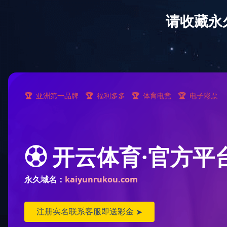
乐鱼网页版登录入口
学校概况
机构
_乐鱼（中国）
通知公告
信息公开
信息公开