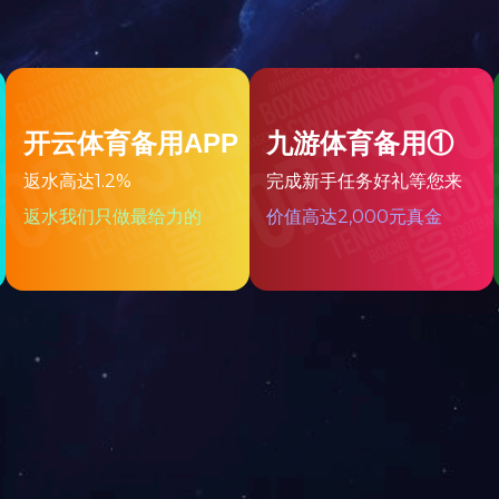
电话：
版登录入口_乐鱼（中国）监督电话：
0595-86659090
版登录入口_乐鱼（中国）物资采购领导小组办公室：
乐鱼网页
版登录入口_乐鱼（中国）智慧教学服务平台采购项目中标公告
学院大学物理实验室设备采购项目竞争性磋商采购公告