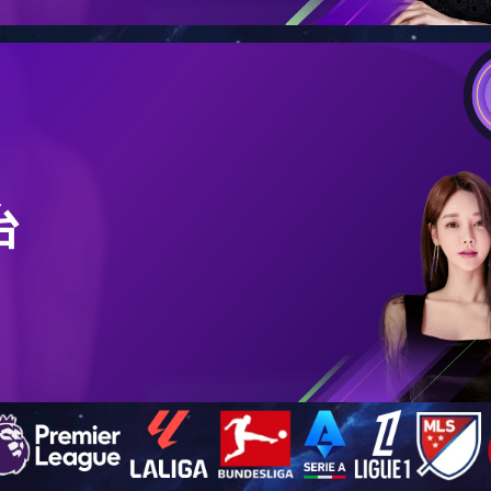
作者： 时间：2024-09-12 资料来源： 浏
页版登录入口_乐鱼（中国）组织的
商学院智慧电商
），采用
竞争性磋商
采购方式，于
202
4
年
9
月
3
日在明
了投标文件
。
员会评审
、
董事会决议
，现将本次
中标
结果公布如下
是
福建新特高信息技术有限公司
，最终竞标价格为
：
王若章、陈为达、林炳顺
。
为本公告之日起
1个工作日。
中标有异议的，请在中标公告发布之日起三个工作日
录入口_乐鱼（中国）谨对积极参与本项目投标的单位