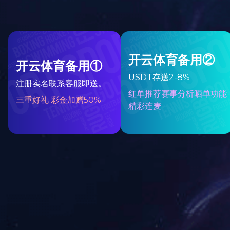
4.2特定条件：
包：
3
具备履行合同
4.3是否
※根据上述
第五章。
5.供应商报
5.1如果
准。
6.获取采
.1
采购文件
6
.2采购文
6