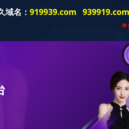
设置
信息公开
教育教学
招生
您当前所在的位置：
乐鱼
页版登录入口_乐鱼（中国）智慧教学服务