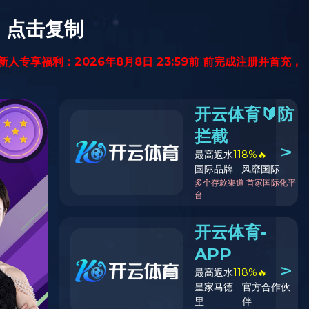
就业
思政宣传
人才引进
网页版登录入口_乐鱼（中国）
>
信息公开
>
通知公告
> 正文
平台采购项目竞争性磋商采购公告