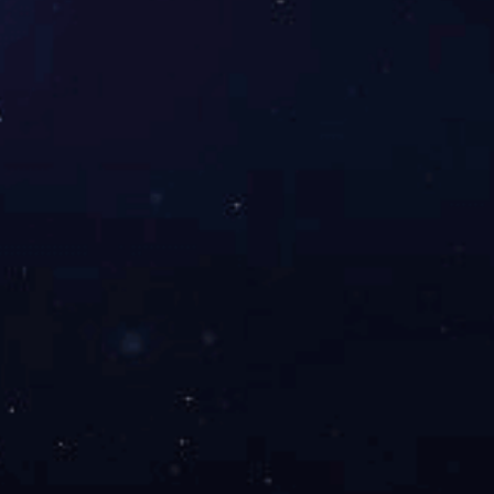
商务必认真核对账户信息，将
采购文件
款项汇入对应账户，并自
商在转账或电汇的凭证上务必按照以下格式注明，以便核对：“（项
名表.doc
】已下载
299
次
统操作指引.doc
】已下载
399
次
学院大学物理实验室设备采购项目竞争性磋商采购公告
办理指南