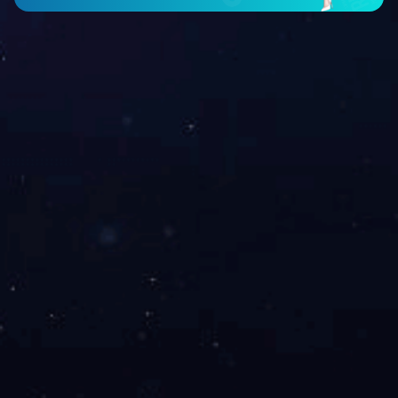
未来将继续发挥余热，
上一条：
乐鱼网页版登录入口_
下一条：
乐鱼网页版登录入口_乐
版权所有©乐鱼网页版登录入口_乐鱼（中国）
闽ICP备05020